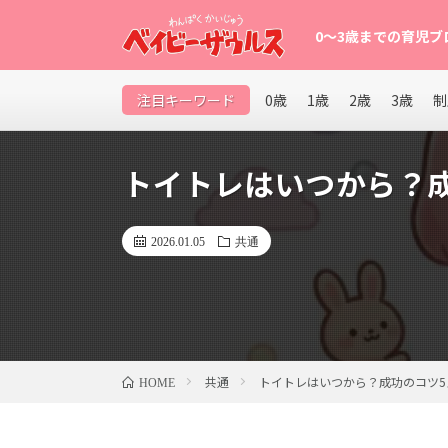
0〜3歳までの育児ブ
0〜3歳の赤ちゃん・幼児を育てるパパママ向け育児ブロ
注目キーワード
0歳
1歳
2歳
3歳
制
など、子育てが楽になるヒントを発信中。
トイトレはいつから？
2026.01.05
共通
共通
トイトレはいつから？成功のコツ5
HOME