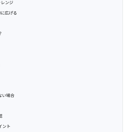
ャレンジ
的に広げる
？
法
ない場合
認
イント