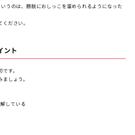
というのは、膀胱におしっこを溜められるようになった
てください。
イント
切です。
みましょう。
理解している
る