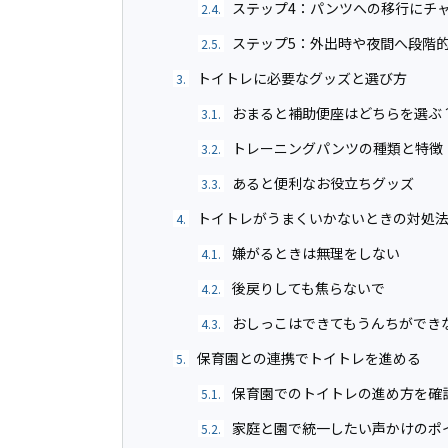
ステップ4：パンツへの移行にチ
2.4.
ステップ5：外出時や夜間へ段階
2.5.
トイトレに必要なグッズと選び方
3.
おまると補助便座はどちらを選ぶ
3.1.
トレーニングパンツの種類と特徴
3.2.
あると便利なお役立ちグッズ
3.3.
トイトレがうまくいかないときの対処
4.
嫌がるときは無理をしない
4.1.
後戻りしても焦らないで
4.2.
おしっこはできてもうんちができ
4.3.
保育園との連携でトイトレを進める
5.
保育園でのトイトレの進め方を確
5.1.
家庭と園で統一したい声かけのポ
5.2.