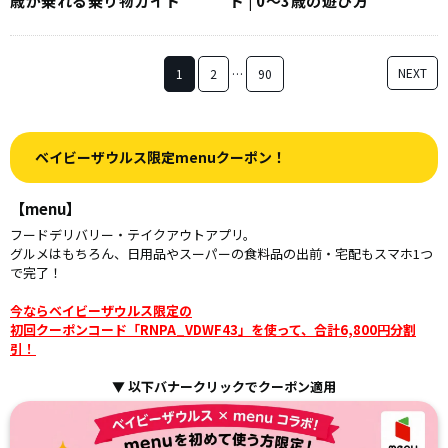
歳が乗れる乗り物ガイド
ド | 0〜3歳の遊び方
NEXT
1
2
…
90
ベイビーザウルス限定menuクーポン！
【menu】
フードデリバリー・テイクアウトアプリ。
グルメはもちろん、日用品やスーパーの食料品の出前・宅配もスマホ1つ
で完了！
今ならベイビーザウルス限定の
初回クーポンコード「RNPA_VDWF43」を使って、合計6,800円分割
引！
▼ 以下バナークリックでクーポン適用