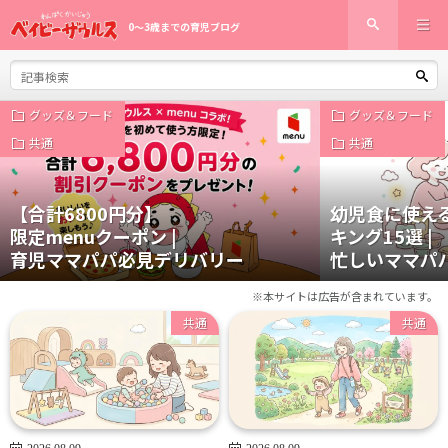
0〜3歳までの育児ブログ
グッズ＆フード
グッズ＆フード
共通
共通
【合計6800円分】
幼児食に使え
限定menuクーポン |
キング15選 |
育児ママパパ必見デリバリー
忙しいママパ
※本サイトは広告が含まれています。
共通
共通
2026.08.09
2026.08.09