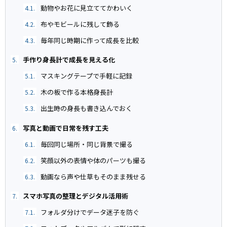
動物やお花に見立ててかわいく
4.1.
布やモビールに残して飾る
4.2.
毎年同じ時期に作って成長を比較
4.3.
手作り身長計で成長を見える化
5.
マスキングテープで手軽に記録
5.1.
木の板で作る本格身長計
5.2.
出生時の身長も書き込んでおく
5.3.
写真と動画で日常を残す工夫
6.
毎回同じ場所・同じ背景で撮る
6.1.
笑顔以外の表情や体のパーツも撮る
6.2.
動画なら声や仕草もそのまま残せる
6.3.
スマホ写真の整理とデジタル活用術
7.
フォルダ分けでデータ迷子を防ぐ
7.1.