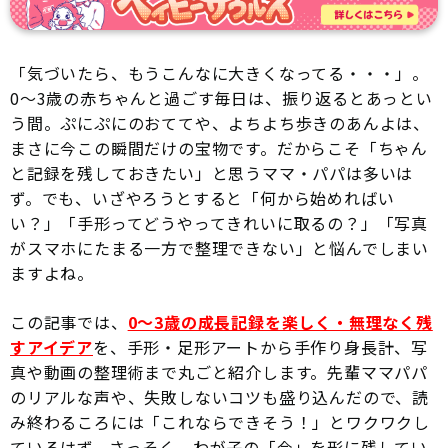
「気づいたら、もうこんなに大きくなってる・・・」。
0〜3歳の赤ちゃんと過ごす毎日は、振り返るとあっとい
う間。ぷにぷにのおててや、よちよち歩きのあんよは、
まさに今この瞬間だけの宝物です。だからこそ「ちゃん
と記録を残しておきたい」と思うママ・パパは多いは
ず。でも、いざやろうとすると「何から始めればい
い？」「手形ってどうやってきれいに取るの？」「写真
がスマホにたまる一方で整理できない」と悩んでしまい
ますよね。
この記事では、
0〜3歳の成長記録を楽しく・無理なく残
すアイデア
を、手形・足形アートから手作り身長計、写
真や動画の整理術まで丸ごと紹介します。先輩ママパパ
のリアルな声や、失敗しないコツも盛り込んだので、読
み終わるころには「これならできそう！」とワクワクし
ているはず。さっそく、わが子の「今」を形に残してい