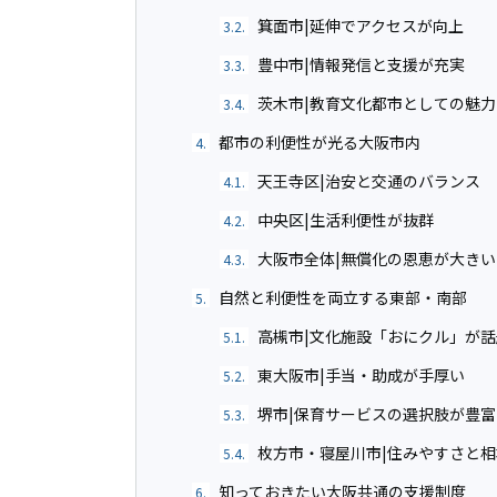
箕面市|延伸でアクセスが向上
3.2.
豊中市|情報発信と支援が充実
3.3.
茨木市|教育文化都市としての魅力
3.4.
都市の利便性が光る大阪市内
4.
天王寺区|治安と交通のバランス
4.1.
中央区|生活利便性が抜群
4.2.
大阪市全体|無償化の恩恵が大きい
4.3.
自然と利便性を両立する東部・南部
5.
高槻市|文化施設「おにクル」が話
5.1.
東大阪市|手当・助成が手厚い
5.2.
堺市|保育サービスの選択肢が豊富
5.3.
枚方市・寝屋川市|住みやすさと
5.4.
知っておきたい大阪共通の支援制度
6.