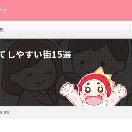
ログ
グ。月齢別の発達目安、離乳食レシピ、寝かしつけのコツ、育児グッズレビュー
度
てしやすい街15選
街15選