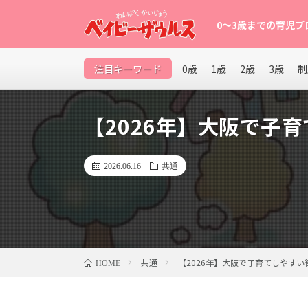
0〜3歳までの育児ブ
0〜3歳の赤ちゃん・幼児を育てるパパママ向け育児ブロ
注目キーワード
0歳
1歳
2歳
3歳
制
など、子育てが楽になるヒントを発信中。
【2026年】大阪で子育
2026.06.16
共通
共通
【2026年】大阪で子育てしやすい
HOME