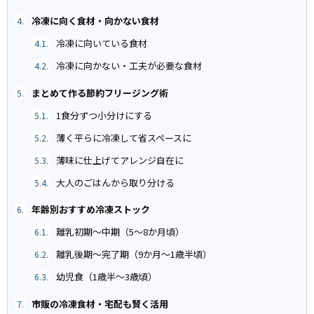
冷凍に向く食材・向かない食材
4.
冷凍に向いている食材
4.1.
冷凍に向かない・工夫が必要な食材
4.2.
まとめて作る節約フリージング術
5.
1食分ずつ小分けにする
5.1.
薄く平らに冷凍して省スペースに
5.2.
薄味に仕上げてアレンジ自在に
5.3.
大人のごはんから取り分ける
5.4.
年齢別おすすめ冷凍ストック
6.
離乳初期〜中期（5〜8か月頃）
6.1.
離乳後期〜完了期（9か月〜1歳半頃）
6.2.
幼児食（1歳半〜3歳頃）
6.3.
市販の冷凍食材・宅配も賢く活用
7.