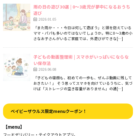
雨の日の遊び30選 | 0〜3歳児が夢中になるおうち
遊び
2026.01.05
「また雨か・・・今日は何して遊ぼう」と頭を抱えている
ママ・パパも多いのではないでしょうか。特に0〜3歳の小
さなお子さんがいるご家庭では、外遊びができな[…]
子どもの動画整理術 | スマホがいっぱいにならな
い保存法
2026.06.08
「子どもの寝顔も、初めての一歩も、ぜんぶ動画に残して
おきたい！」 そう思ってスマホを向けているうちに、気づ
けば「ストレージの空き容量がありません」の通[…]
ベイビーザウルス限定menuクーポン！
【menu】
フードデリバリー・テイクアウトアプリ。