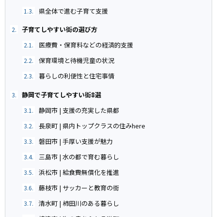
県全体で進む子育て支援
1.3.
子育てしやすい街の選び方
2.
医療費・保育料などの経済的支援
2.1.
保育環境と待機児童の状況
2.2.
暮らしの利便性と住宅事情
2.3.
静岡で子育てしやすい街8選
3.
静岡市 | 支援の充実した県都
3.1.
長泉町 | 県内トップクラスの住みhere
3.2.
磐田市 | 手厚い支援が魅力
3.3.
三島市 | 水の都で育む暮らし
3.4.
浜松市 | 給食費無償化を推進
3.5.
藤枝市 | サッカーと教育の街
3.6.
清水町 | 柿田川のある暮らし
3.7.