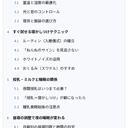
室温と湿度の最適化
3.1.
光と音のコントロール
3.2.
寝具と服装の選び方
3.3.
すぐ試せる寝かしつけテクニック
4.
ルーティン（入眠儀式）の確立
4.1.
「ねんねのサイン」を見逃さない
4.2.
ホワイトノイズの活用
4.3.
おくるみ（スワドル）のすすめ
4.4.
授乳・ミルクと睡眠の関係
5.
夜間授乳はいつまで必要？
5.1.
「授乳＝寝かしつけ」が癖になったら
5.2.
離乳食開始後の注意点
5.3.
昼寝の調整で夜の睡眠が変わる
6.
月齢別の昼寝回数と時間の目安
6.1.