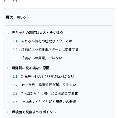
目次
赤ちゃんの睡眠は大人と全く違う
1.
赤ちゃん特有の睡眠サイクルとは
1.1.
月齢によって睡眠パターンは変化する
1.2.
「寝ない＝異常」ではない
1.3.
月齢別に見る寝ない原因
2.
新生児〜3か月：昼夜の区別がない
2.1.
4〜6か月：睡眠退行が起こりやすい
2.2.
7〜12か月：分離不安と活動量の変化
2.3.
1〜3歳：イヤイヤ期と想像力の発達
2.4.
環境面で見直すべきポイント
3.