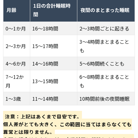
1日の合計睡眠時
月齢
夜間のまとまった睡眠
間
0〜1か月
16〜18時間
2〜3時間ごとに起きる
3〜4時間まとまること
2〜3か月
15〜17時間
も
4〜6か月
14〜16時間
5〜6時間続くことも
7〜12か
6〜8時間まとまること
13〜15時間
月
も
1〜3歳
11〜14時間
10時間前後の夜間睡眠
注意：上記はあくまで目安です。
個人差がとても大きく、この範囲に当てはまらなくても
異常とは限りません。