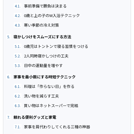
事前準備で勝負は決まる
4.1.
0歳と上の子のW入浴テクニック
4.2.
寒い季節の冷え対策
4.3.
寝かしつけをスムーズにする方法
5.
0歳児はトントンで寝る習慣をつける
5.1.
2人同時寝かしつけの工夫
5.2.
日中の運動量を増やす
5.3.
家事を最小限にする時短テクニック
6.
料理は「作らない日」を作る
6.1.
洗い物を減らす工夫
6.2.
買い物はネットスーパーで完結
6.3.
頼れる便利グッズと家電
7.
家事を肩代わりしてくれる三種の神器
7.1.