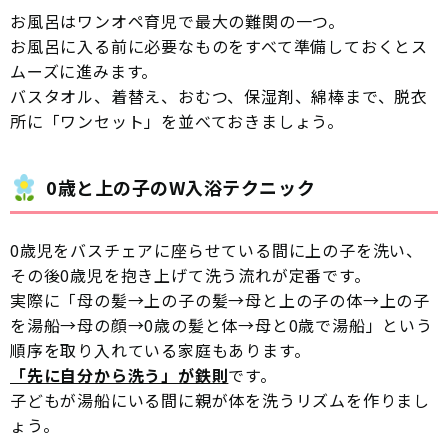
お風呂はワンオペ育児で最大の難関の一つ。
お風呂に入る前に必要なものをすべて準備しておくとス
ムーズに進みます。
バスタオル、着替え、おむつ、保湿剤、綿棒まで、脱衣
所に「ワンセット」を並べておきましょう。
0歳と上の子のW入浴テクニック
0歳児をバスチェアに座らせている間に上の子を洗い、
その後0歳児を抱き上げて洗う流れが定番です。
実際に「母の髪→上の子の髪→母と上の子の体→上の子
を湯船→母の顔→0歳の髪と体→母と0歳で湯船」という
順序を取り入れている家庭もあります。
「先に自分から洗う」が鉄則
です。
子どもが湯船にいる間に親が体を洗うリズムを作りまし
ょう。