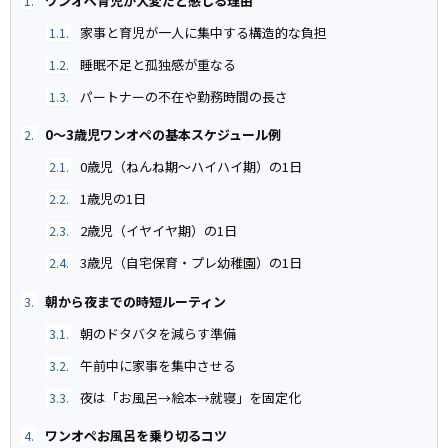
ワンオペ育児が大変だと感じる理由
1.
家事と育児が一人に集中する構造的な負担
1.1.
睡眠不足と孤独感が重なる
1.2.
パートナーの不在や勤務時間の長さ
1.3.
0〜3歳児ワンオペの基本スケジュール例
2.
0歳児（ねんね期〜ハイハイ期）の1日
2.1.
1歳児の1日
2.2.
2歳児（イヤイヤ期）の1日
2.3.
3歳児（自宅保育・プレ幼稚園）の1日
2.4.
朝から夜までの時短ルーティン
3.
朝のドタバタを減らす準備
3.1.
午前中に家事を集中させる
3.2.
夜は「お風呂→絵本→就寝」を固定化
3.3.
ワンオペお風呂を乗り切るコツ
4.