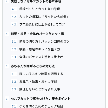
失敗しないセルフカットの基本手順
4.
環境づくりとカット前の準備
4.1.
カットの順番は「サイドから前髪」
4.2.
プロ顔負けに仕上がる3つのコツ
4.3.
前髪・襟足・全体のパーツ別カット術
5.
前髪の切り方｜パッツン回避のコツ
5.1.
横髪・襟足のキレイな整え方
5.2.
全体のバランスを整える仕上げ
5.3.
赤ちゃんが嫌がるときの対処法
6.
寝ているスキマ時間を活用する
6.1.
お風呂・動画・おやつ作戦
6.2.
無理しないことが何より大事
6.3.
セルフカットで気をつけたい安全ポイント
7.
ケガを防ぐためのチェック項目
7.1.