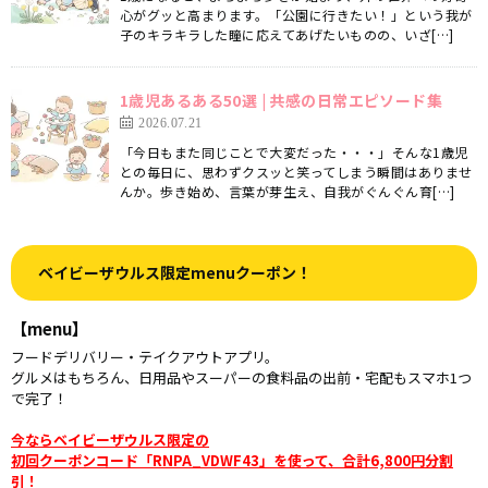
心がグッと高まります。「公園に行きたい！」という我が
子のキラキラした瞳に応えてあげたいものの、いざ[…]
1歳児あるある50選 | 共感の日常エピソード集
2026.07.21
「今日もまた同じことで大変だった・・・」そんな1歳児
との毎日に、思わずクスッと笑ってしまう瞬間はありませ
んか。歩き始め、言葉が芽生え、自我がぐんぐん育[…]
ベイビーザウルス限定menuクーポン！
【menu】
フードデリバリー・テイクアウトアプリ。
グルメはもちろん、日用品やスーパーの食料品の出前・宅配もスマホ1つ
で完了！
今ならベイビーザウルス限定の
初回クーポンコード「RNPA_VDWF43」を使って、合計6,800円分割
引！