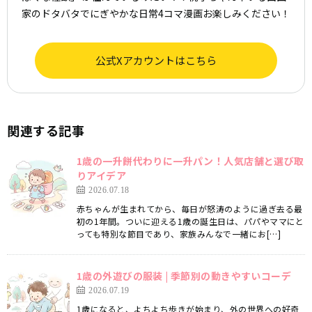
家のドタバタでにぎやかな日常4コマ漫画お楽しみください！
公式Xアカウントはこちら
関連する記事
1歳の一升餅代わりに一升パン！人気店舗と選び取
りアイデア
2026.07.18
赤ちゃんが生まれてから、毎日が怒涛のように過ぎ去る最
初の1年間。ついに迎える1歳の誕生日は、パパやママにと
っても特別な節目であり、家族みんなで一緒にお[…]
1歳の外遊びの服装 | 季節別の動きやすいコーデ
2026.07.19
1歳になると、よちよち歩きが始まり、外の世界への好奇