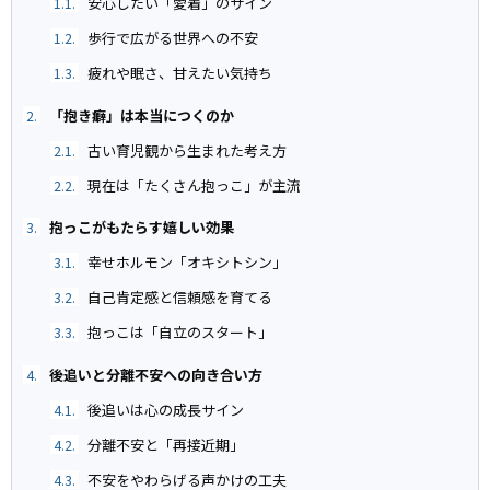
安心したい「愛着」のサイン
1.1.
歩行で広がる世界への不安
1.2.
疲れや眠さ、甘えたい気持ち
1.3.
「抱き癖」は本当につくのか
2.
古い育児観から生まれた考え方
2.1.
現在は「たくさん抱っこ」が主流
2.2.
抱っこがもたらす嬉しい効果
3.
幸せホルモン「オキシトシン」
3.1.
自己肯定感と信頼感を育てる
3.2.
抱っこは「自立のスタート」
3.3.
後追いと分離不安への向き合い方
4.
後追いは心の成長サイン
4.1.
分離不安と「再接近期」
4.2.
不安をやわらげる声かけの工夫
4.3.