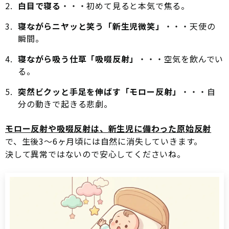
白目で寝る
・・・初めて見ると本気で焦る。
寝ながらニヤッと笑う「新生児微笑」
・・・天使の
瞬間。
寝ながら吸う仕草「吸啜反射」
・・・空気を飲んでい
る。
突然ビクッと手足を伸ばす「モロー反射」
・・・自
分の動きで起きる悲劇。
モロー反射や吸啜反射は、新生児に備わった原始反射
で、生後3〜6ヶ月頃には自然に消失していきます。
決して異常ではないので安心してくださいね。