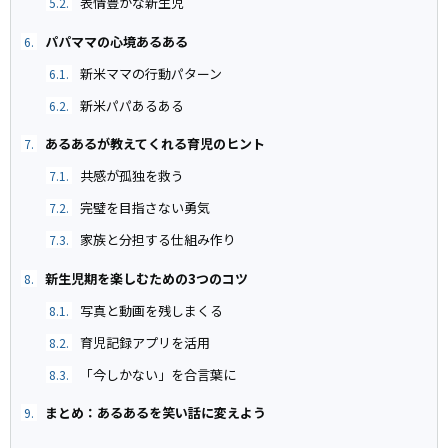
表情豊かな新生児
5.2.
パパママの心境あるある
6.
新米ママの行動パターン
6.1.
新米パパあるある
6.2.
あるあるが教えてくれる育児のヒント
7.
共感が孤独を救う
7.1.
完璧を目指さない勇気
7.2.
家族と分担する仕組み作り
7.3.
新生児期を楽しむための3つのコツ
8.
写真と動画を残しまくる
8.1.
育児記録アプリを活用
8.2.
「今しかない」を合言葉に
8.3.
まとめ：あるあるを笑い話に変えよう
9.