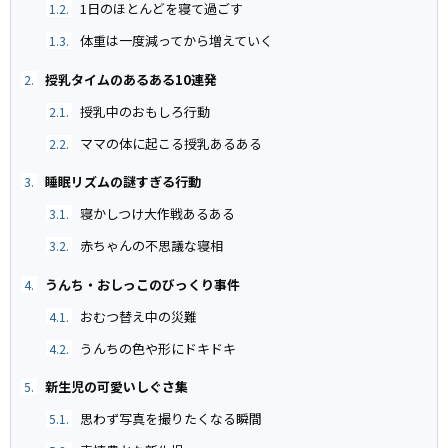
1日のほとんどを寝て過ごす
1.2.
体重は一度減ってから増えていく
1.3.
授乳タイムのあるある10連発
2.
授乳中のおもしろ行動
2.1.
ママの体に起こる授乳あるある
2.2.
睡眠リズムの謎すぎる行動
3.
寝かしつけ大作戦あるある
3.1.
赤ちゃんの不思議な寝相
3.2.
うんち・おしっこのびっくり事件
4.
おむつ替え中の災難
4.1.
うんちの色や形にドキドキ
4.2.
新生児の可愛いしぐさ集
5.
思わず写真を撮りたくなる瞬間
5.1.