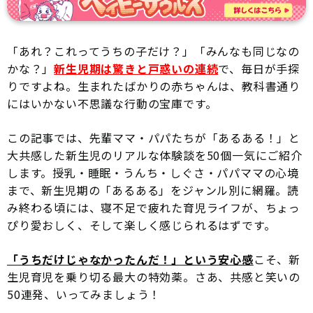
「あれ？これってうちの子だけ？」「みんなも同じなの
かな？」
新生児期は驚きと戸惑いの連続
で、毎日が手探
りですよね。生まれたばかりの赤ちゃんは、教科書通り
にはいかない不思議な行動の宝庫です。
この記事では、先輩ママ・パパたちが「あるある！」と
大共感した新生児のリアルな体験談を50個一気にご紹介
します。授乳・睡眠・うんち・しぐさ・パパママの心境
まで、新生児期の「あるある」をジャンル別に網羅。読
み終わる頃には、寝不足で疲れた育児ライフが、ちょっ
ぴり愛おしく、そして楽しく感じられるはずです。
「うちだけじゃなかったんだ！」という安心感
こそ、新
生児育児を乗り切る最大の特効薬。さあ、共感と笑いの
50連発、いってみましょう！