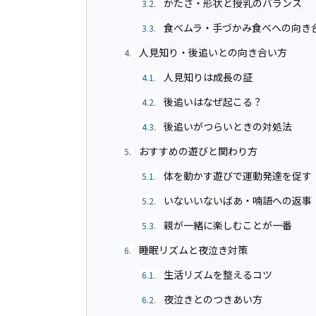
かたさ・形状と授乳のバランス
3.2.
食べムラ・手づかみ食べへの向き
3.3.
人見知り・後追いとの向き合い方
4.
人見知りは成長の証
4.1.
後追いはなぜ起こる？
4.2.
後追いがつらいときの対処法
4.3.
おすすめの遊びと関わり方
5.
体を動かす遊びで運動発達を促す
5.1.
いないいないばあ・喃語への返事
5.2.
親が一緒に楽しむことが一番
5.3.
睡眠リズムと夜泣き対策
6.
生活リズムを整えるコツ
6.1.
夜泣きとのつきあい方
6.2.