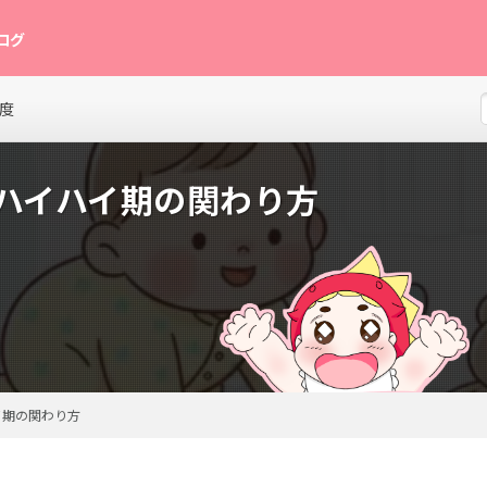
ログ
グ。月齢別の発達目安、離乳食レシピ、寝かしつけのコツ、育児グッズレビュー
度
 ハイハイ期の関わり方
イ期の関わり方