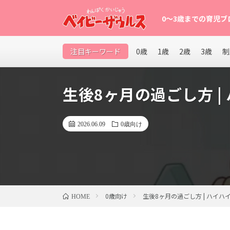
0〜3歳までの育児ブ
0〜3歳の赤ちゃん・幼児を育てるパパママ向け育児ブロ
注目キーワード
0歳
1歳
2歳
3歳
制
など、子育てが楽になるヒントを発信中。
生後8ヶ月の過ごし方 |
2026.06.09
0歳向け
0歳向け
生後8ヶ月の過ごし方 | ハイハ
HOME