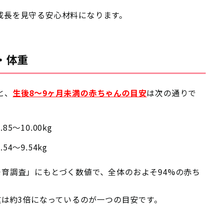
成長を見守る安心材料になります。
・体重
と、
生後8〜9ヶ月未満の赤ちゃんの目安
は次の通りで
85〜10.00kg
54〜9.54kg
育調査」にもとづく数値で、全体のおよそ94%の赤ち
。
重は約3倍になっているのが一つの目安です。