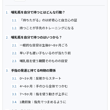
哺乳瓶を自分で持つとはどんな行動？
1.
「持ちたがる」のは好奇心と自立心の証
1.1.
持つことが手先のトレーニングになる
1.2.
哺乳瓶を自分で持つのはいつから？
2.
一般的な目安は生後6〜8ヶ月ごろ
2.1.
早い子も遅い子もいるのが当たり前
2.2.
哺乳瓶を使う期間そのものの目安
2.3.
手指の発達と持てる時期の関係
3.
0〜3ヶ月：反射からスタート
3.1.
4〜6ヶ月：手のひら全体でつかむ
3.2.
7〜9ヶ月：指を使う動きが上手に
3.3.
1歳前後：指先でつまめるように
3.4.