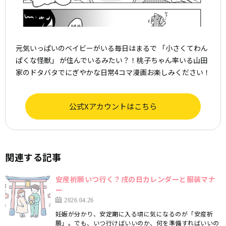
元気いっぱいのベイビーがいる毎日はまるで 「小さくてわん
ぱくな怪獣」 が住んでいるみたい？！桃子ちゃん率いる山田
家のドタバタでにぎやかな日常4コマ漫画お楽しみください！
公式Xアカウントはこちら
関連する記事
安産祈願いつ行く？戌の日カレンダーと服装マナ
ー
2026.04.26
妊娠が分かり、安定期に入る頃に気になるのが「安産祈
願」。でも、いつ行けばいいのか、何を準備すればいいの