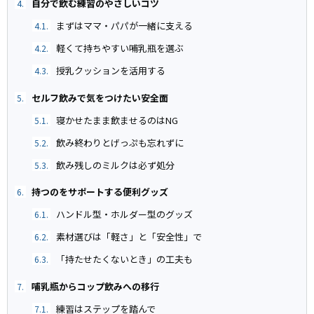
自分で飲む練習のやさしいコツ
4.
まずはママ・パパが一緒に支える
4.1.
軽くて持ちやすい哺乳瓶を選ぶ
4.2.
授乳クッションを活用する
4.3.
セルフ飲みで気をつけたい安全面
5.
寝かせたまま飲ませるのはNG
5.1.
飲み終わりとげっぷも忘れずに
5.2.
飲み残しのミルクは必ず処分
5.3.
持つのをサポートする便利グッズ
6.
ハンドル型・ホルダー型のグッズ
6.1.
素材選びは「軽さ」と「安全性」で
6.2.
「持たせたくないとき」の工夫も
6.3.
哺乳瓶からコップ飲みへの移行
7.
練習はステップを踏んで
7.1.