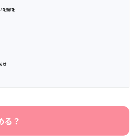
い配慮を
拭き
める？