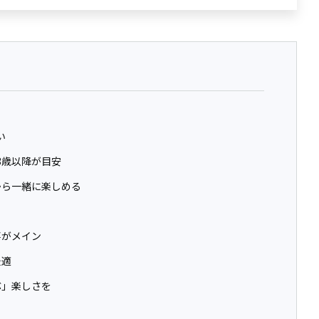
い
3歳以降が目安
から一緒に楽しめる
事がメイン
最適
ぶ」楽しさを