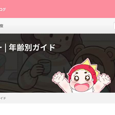
ログ
グ。月齢別の発達目安、離乳食レシピ、寝かしつけのコツ、育児グッズレビュー
度
| 年齢別ガイド
ガイド