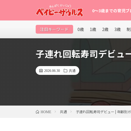
0〜3歳までの育児ブ
0〜3歳の赤ちゃん・幼児を育てるパパママ向け育児ブロ
注目キーワード
0歳
1歳
2歳
3歳
制
など、子育てが楽になるヒントを発信中。
子連れ回転寿司デビュー 
2026.06.30
共通
共通
子連れ回転寿司デビュー | 年齢別
HOME