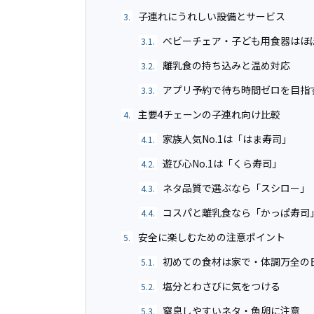
子連れにうれしい設備とサービス
3.
ベビーチェア・子ども用食器はほ
3.1.
離乳食の持ち込みと温め対応
3.2.
アプリ予約で待ち時間ゼロを目指
3.3.
主要4チェーンの子連れ向け比較
4.
家族人気No.1は「はま寿司」
4.1.
遊び心No.1は「くら寿司」
4.2.
ネタ品質で選ぶなら「スシロー」
4.3.
コスパと離乳食なら「かっぱ寿司
4.4.
安全に楽しむための注意ポイント
5.
初めての食材は家で・体調万全の
5.1.
塩分とわさびに気をつける
5.2.
窒息しやすいネタ・魚卵に注意
5.3.